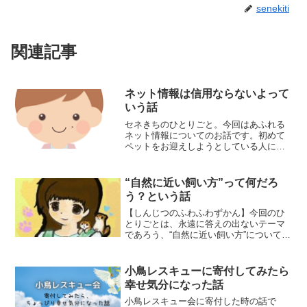
senekiti
関連記事
ネット情報は信用ならないよって
いう話
セネきちのひとりごと。今回はあふれる
ネット情報についてのお話です。初めて
ペットをお迎えしようとしている人には
役に立つ話かも？
“自然に近い飼い方”って何だろ
う？という話
【しんじつのふわふわずかん】今回のひ
とりごとは、永遠に答えの出ないテーマ
であろう、“自然に近い飼い方”についての
お話です。ペレット食、クリッピングに
ついて色々つぶやいています。飼育には
全く関係のない話なので、参考にはなさ
小鳥レスキューに寄付してみたら
らないようお願いします。
幸せ気分になった話
小鳥レスキュー会に寄付した時の話で