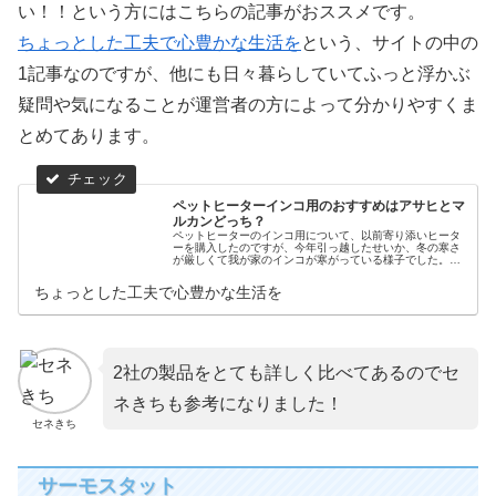
い！！という方にはこちらの記事がおススメです。
ちょっとした工夫で心豊かな生活を
という、サイトの中の
1記事なのですが、他にも日々暮らしていてふっと浮かぶ
疑問や気になることが運営者の方によって分かりやすくま
とめてあります。
ペットヒーターインコ用のおすすめはアサヒとマ
ルカンどっち？
ペットヒーターのインコ用について、以前寄り添いヒータ
ーを購入したのですが、今年引っ越したせいか、冬の寒さ
が厳しくて我が家のインコが寒がっている様子でした。
（以前の記事はこちら。→小鳥の寒さ対策 保温器具寄りそ
いヒーター火事の心配と使い心地は
ちょっとした工夫で心豊かな生活を
2社の製品をとても詳しく比べてあるのでセ
ネきちも参考になりました！
セネきち
サーモスタット