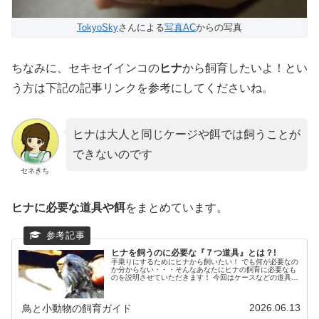
TokyoSky
さんによる
写真AC
からの写真
ちなみに、セキセイインコの
ヒナ
から飼育したいよ！とい
う方は下記の記事リンクを参考にしてくださいね。
ヒナは大人と同じケージや餌では飼うことが
できないのです
セネきち
ヒナに必要な道具や餌
をまとめています。
ヒナを飼うのに必要な『７つ道具』とは？!
手乗りにするためにヒナから飼いたい！ でも何が必要なの
か分からない・・・そんなあなたにヒナの飼育に必要なも
のを説明させていただきます！ 今回はケースなどの道具の
お話です。
2026.06.13
鳥と小動物の飼育ガイド